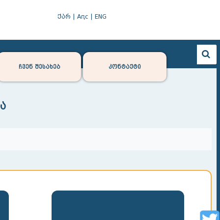
ქარ
|
Аԥс
|
ENG
ჩვენ შესახებ
კონტაქტი
ა