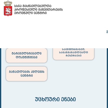
დირექტორის
მასწავლებლის
ადრ
ეროვნული სკოლა
ეროვნული სკოლა
განათლე
საინფორმაციო,
საგანმანათლებლო
მარეგულირებელი
რესურსები
დოკუმენტები
განათლების კვლევის
ცენტრი
უცხოური ენები