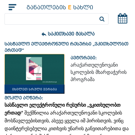
განათლების
E
სახლი
საკითხავი მასალა
სასწავლო ელექტრონული რესურსი „ვკითხულობთ
ერთად“
ავტორები:
არაქართულენოვანი
სკოლების მხარდაჭერის
პროგრამა
იხილეთ სრული ვერსია
მოკლე აღწერა:
სასწავლო
ელექტრონული
რესურსი
„
ვკითხულობთ
ერთად
“
შექმნილია
არაქართულენოვანი
სკოლების
მოსწავლეებისთვის
,
ასევე
ყველა
იმ
პირისთვის
,
ვინც
დაინტერესებულია
კითხვის
უნარის
განვითარებითა
და